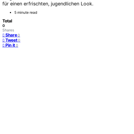
für einen erfrischten, jugendlichen Look.
5 minute read
Total
0
Shares
Share
0
Tweet
0
Pin it
0