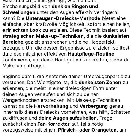
Hast du dich jemals gefragt, wie man das
Erscheinungsbild von
dunklen Ringen und
Schwellungen
unter den Augen effektiv verringern
kann? Die
Unteraugen-Dreiecks-Methode
bietet eine
einfache, aber kraftvolle Möglichkeit, sofort einen hellen,
erfrischten Look
zu erzielen. Diese Technik basiert auf
strategischen Make-up-Techniken
, die die
dunkelsten
Bereiche
gezielt ansprechen und eine Hebeeffekt
erzeugen. Um die besten Ergebnisse zu erzielen, solltest
du diese mit einer effektiven
Hautpflege-Routine
kombinieren, um deine Haut gut vorzubereiten, bevor du
Make-up aufträgst.
Beginne damit, die Anatomie deiner Unteraugenpartie zu
verstehen. Das Wichtigste ist, die
dunkelsten Zonen
zu
erkennen, die meist in einer dreieckigen Form unter
deinen Augen verlaufen und sich zu deinen
Wangenknochen erstrecken. Mit Make-up-Techniken
kannst du die
Hervorhebung
und
Verbergung
genau
innerhalb dieses Dreiecks vornehmen, was hilft, Schatten
zu diffusen und
deine Augen aufzuhellen
. Trage
zunächst einen
Far-Korrektor
auf, falls nötig –
vorzugsweise mit einem
Pfirsich- oder Orangeton
, um