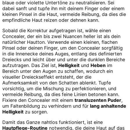
blaue oder violette Untertöne zu neutralisieren. Sei
dabei sanft und tupfe ihn mit deinem Finger oder einem
kleinen Pinsel in die Haut, vermeide Reibung, da dies die
empfindliche Haut reizen oder dehnen kann.
Sobald die Korrektur aufgetragen ist, wähle einen
Concealer, der ein bis zwei Nuancen heller ist als dein
natürlicher Hautton. Verwende einen kleinen, flachen
Pinsel oder deinen Finger, um den Concealer sorgfältig
in die Innenecke deines Auges, entlang des definierten
Dreiecks und leicht über und unter die dunklen Bereiche
aufzutragen. Das Ziel ist,
Helligkeit
und
Heben
im
Bereich unter den Augen zu schaffen, wodurch ein
visueller Dreieckseffekt entsteht, der die
Aufmerksamkeit von den Schatten ablenkt. Tupfe
vorsichtig, um die Mischung zu perfektionieren, und
vermeide Reibung, da dies feine Linien betonen kann.
Fixiere den Concealer mit einem
transluzenten Puder
,
um Faltenbildung zu verhindern und für
lang anhaltende
Helligkeit
zu sorgen.
Damit das Ganze nahtlos funktioniert, ist eine
Hautpflege-Routine
notwendig, die deine Haut auf das