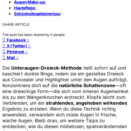
,
Augen Make-up
,
Hautpflege
Schönheitsgeheimnisse
SHARE ARTICLE
The post has been shared by
0
people.
Facebook
0
X (Twitter)
0
Pinterest
0
Mail
0
Die
Unteraugen-Dreieck-Methode
hellt sofort auf und
kaschiert dunkle Ringe, indem sie ein gezieltes Dreieck
aus Concealer und Highlighter unter den Augen aufträgt.
Konzentriere dich auf die
natürliche Schattenzone
—oft
eine dreieckige Form—die sich vom inneren Augenwinkel
bis zu den Wangenknochen erstreckt. Klopfe leicht zum
Verblenden, um ein
strahlendes, angehoben wirkendes
Ergebnis zu erzielen. Wenn du diese Technik richtig
anwendest, verwandeln sich müde Augen in frische,
wache Augen. Bleib dran, um weitere Tipps zu
entdecken, wie du diesen mühelosen, spielverändernden