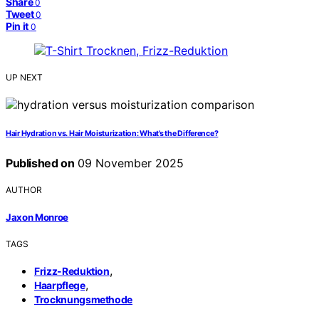
Share
0
Tweet
0
Pin it
0
UP NEXT
Hair Hydration vs. Hair Moisturization: What’s the Difference?
Published on
09 November 2025
AUTHOR
Jaxon Monroe
TAGS
,
Frizz-Reduktion
,
Haarpflege
Trocknungsmethode