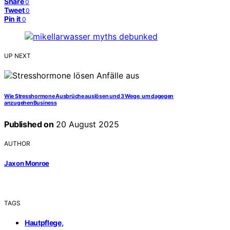
Share
0
Tweet
0
Pin it
0
UP NEXT
Wie Stresshormone Ausbrüche auslösen und 3 Wege, um dagegen
anzugehenBusiness
Published on
20 August 2025
AUTHOR
Jaxon Monroe
TAGS
,
Hautpflege