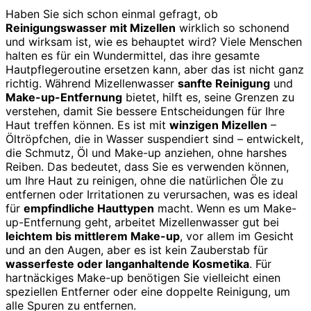
Haben Sie sich schon einmal gefragt, ob
Reinigungswasser mit Mizellen
wirklich so schonend
und wirksam ist, wie es behauptet wird? Viele Menschen
halten es für ein Wundermittel, das ihre gesamte
Hautpflegeroutine ersetzen kann, aber das ist nicht ganz
richtig. Während Mizellenwasser
sanfte Reinigung
und
Make-up-Entfernung
bietet, hilft es, seine Grenzen zu
verstehen, damit Sie bessere Entscheidungen für Ihre
Haut treffen können. Es ist mit
winzigen Mizellen
–
Öltröpfchen, die in Wasser suspendiert sind – entwickelt,
die Schmutz, Öl und Make-up anziehen, ohne harshes
Reiben. Das bedeutet, dass Sie es verwenden können,
um Ihre Haut zu reinigen, ohne die natürlichen Öle zu
entfernen oder Irritationen zu verursachen, was es ideal
für
empfindliche Hauttypen
macht. Wenn es um Make-
up-Entfernung geht, arbeitet Mizellenwasser gut bei
leichtem bis mittlerem Make-up
, vor allem im Gesicht
und an den Augen, aber es ist kein Zauberstab für
wasserfeste oder langanhaltende Kosmetika
. Für
hartnäckiges Make-up benötigen Sie vielleicht einen
speziellen Entferner oder eine doppelte Reinigung, um
alle Spuren zu entfernen.