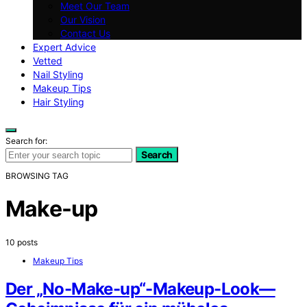
Meet Our Team
Our Vision
Contact Us
Expert Advice
Vetted
Nail Styling
Makeup Tips
Hair Styling
Search for:
Search
BROWSING TAG
Make-up
10 posts
Makeup Tips
Der „No-Make-up“-Makeup-Look—