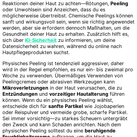
Reaktionen deiner Haut zu achten—Rötungen,
Peeling
oder Unwohlsein sind Anzeichen, dass du es
möglicherweise übertreibst. Chemische Peelings können
sanft und wirkungsvoll sein, wenn sie richtig angewendet
werden, aber sie erfordern dennoch Maßhalten, um die
Gesundheit deiner Haut zu erhalten. Zusätzlich hilft es,
sich über
KI-Sicherheit
zu informieren, um deine
Datensicherheit zu wahren, während du online nach
Hautpflegeprodukten suchst.
Physisches Peeling ist tendenziell aggressiver, daher
wird in der Regel empfohlen, es nur ein- bis zweimal pro
Woche zu verwenden. Übermäßiges Verwenden von
Peelingcremes oder abrasiven Werkzeugen kann
Mikroverletzungen
in der Haut verursachen, die zu
Entzündungen
und
vorzeitiger Hautalterung
führen
können. Wenn du ein physisches Peeling wählst,
entscheide dich für
sanfte Partikel
wie Jojobaperlen
oder Reispulver und vermeide grobe, scharfe Partikel.
Sei immer vorsichtig—zu starkes Scheuern untergräbt
den Zweck und kann Schaden anrichten. Nach dem
physischen Peeling solltest du eine
beruhigende
Feuchtigkeitscreme
auftragen, um die Haut zu