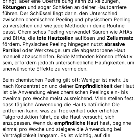
bringt, aber eine Übertreibung kann zu Reizungen,
Rötungen
und sogar Schäden an deiner Hautbarriere
führen. Der Schlüssel liegt darin, den Unterschied
zwischen chemischem Peeling und physischem Peeling
zu verstehen und wie jede Methode in deine Routine
passt. Chemisches Peeling verwendet Säuren wie AHAs
und BHAs, die
tote Hautzellen
auflösen und
Zellumsatz
fördern. Physisches Peeling hingegen nutzt
abrasive
Partikel
oder Werkzeuge, um die abgestorbene Haut
manuell abzuschleifen. Beide Methoden können effektiv
sein, erfordern jedoch unterschiedliche Häufigkeiten, um
unerwünschte Effekte zu vermeiden.
Beim chemischen Peeling gilt oft: Weniger ist mehr. Je
nach Konzentration und deiner
Empfindlichkeit
der Haut
ist die Anwendung eines chemischen Peelings ein- bis
zweimal pro Woche meist ausreichend. Viele stellen fest,
dass tägliche Anwendung die Hauts natürliche Öle
entfernen kann, was zu Trockenheit oder erhöhter
Talgproduktion führt, da die Haut versucht, sich
anzupassen. Wenn du
empfindliche Haut
hast, beginne
einmal pro Woche und steigere die Anwendung bei
Verträglichkeit langsam. Es ist wichtig, auf die