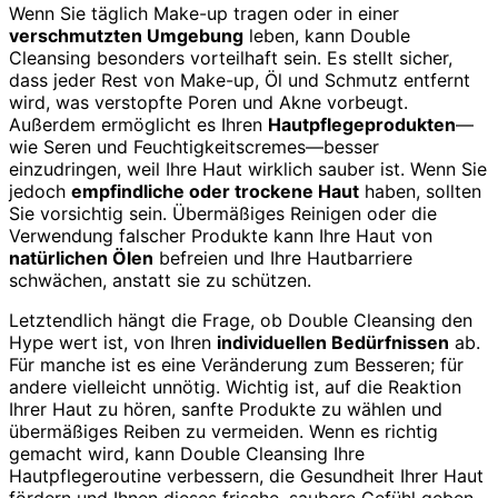
Wenn Sie täglich Make-up tragen oder in einer
verschmutzten Umgebung
leben, kann Double
Cleansing besonders vorteilhaft sein. Es stellt sicher,
dass jeder Rest von Make-up, Öl und Schmutz entfernt
wird, was verstopfte Poren und Akne vorbeugt.
Außerdem ermöglicht es Ihren
Hautpflegeprodukten
—
wie Seren und Feuchtigkeitscremes—besser
einzudringen, weil Ihre Haut wirklich sauber ist. Wenn Sie
jedoch
empfindliche oder trockene Haut
haben, sollten
Sie vorsichtig sein. Übermäßiges Reinigen oder die
Verwendung falscher Produkte kann Ihre Haut von
natürlichen Ölen
befreien und Ihre Hautbarriere
schwächen, anstatt sie zu schützen.
Letztendlich hängt die Frage, ob Double Cleansing den
Hype wert ist, von Ihren
individuellen Bedürfnissen
ab.
Für manche ist es eine Veränderung zum Besseren; für
andere vielleicht unnötig. Wichtig ist, auf die Reaktion
Ihrer Haut zu hören, sanfte Produkte zu wählen und
übermäßiges Reiben zu vermeiden. Wenn es richtig
gemacht wird, kann Double Cleansing Ihre
Hautpflegeroutine verbessern, die Gesundheit Ihrer Haut
fördern und Ihnen dieses frische, saubere Gefühl geben.