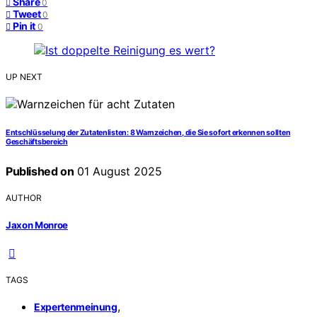
Share
0
Tweet
0
Pin it
0
UP NEXT
Entschlüsselung der Zutatenlisten: 8 Warnzeichen, die Sie sofort erkennen sollten
Geschäftsbereich
Published on
01 August 2025
AUTHOR
Jaxon Monroe
TAGS
,
Expertenmeinung