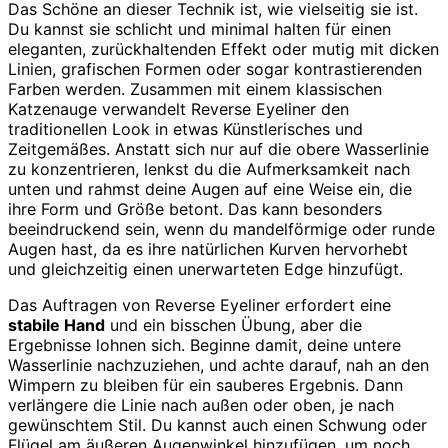
Das Schöne an dieser Technik ist, wie vielseitig sie ist.
Du kannst sie schlicht und minimal halten für einen
eleganten, zurückhaltenden Effekt oder mutig mit dicken
Linien, grafischen Formen oder sogar kontrastierenden
Farben werden. Zusammen mit einem klassischen
Katzenauge verwandelt Reverse Eyeliner den
traditionellen Look in etwas Künstlerisches und
Zeitgemäßes. Anstatt sich nur auf die obere Wasserlinie
zu konzentrieren, lenkst du die Aufmerksamkeit nach
unten und rahmst deine Augen auf eine Weise ein, die
ihre Form und Größe betont. Das kann besonders
beeindruckend sein, wenn du mandelförmige oder runde
Augen hast, da es ihre natürlichen Kurven hervorhebt
und gleichzeitig einen unerwarteten Edge hinzufügt.
Das Auftragen von Reverse Eyeliner erfordert eine
stabile Hand
und ein bisschen Übung, aber die
Ergebnisse lohnen sich. Beginne damit, deine untere
Wasserlinie nachzuziehen, und achte darauf, nah an den
Wimpern zu bleiben für ein sauberes Ergebnis. Dann
verlängere die Linie nach außen oder oben, je nach
gewünschtem Stil. Du kannst auch einen Schwung oder
Flügel am äußeren Augenwinkel hinzufügen, um noch