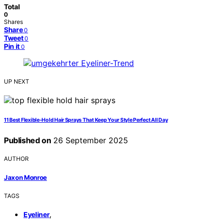
Total
0
Shares
Share
0
Tweet
0
Pin it
0
UP NEXT
11 Best Flexible-Hold Hair Sprays That Keep Your Style Perfect All Day
Published on
26 September 2025
AUTHOR
Jaxon Monroe
TAGS
,
Eyeliner