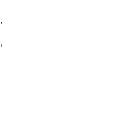
r.
d
r