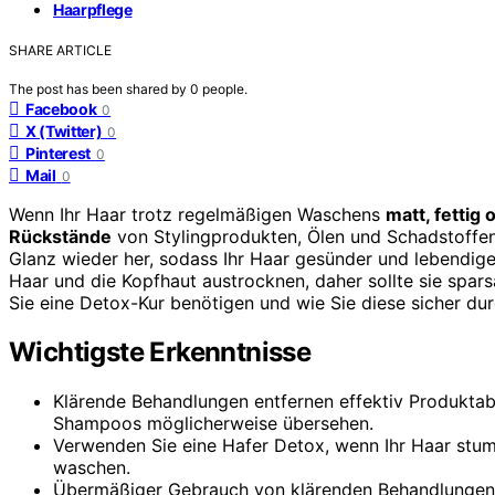
Haarpflege
SHARE ARTICLE
The post has been shared by
0
people.
Facebook
0
X (Twitter)
0
Pinterest
0
Mail
0
Wenn Ihr Haar trotz regelmäßigen Waschens
matt, fettig
Rückstände
von Stylingprodukten, Ölen und Schadstoffen z
Glanz wieder her, sodass Ihr Haar gesünder und lebendige
Haar und die Kopfhaut austrocknen, daher sollte sie spa
Sie eine Detox-Kur benötigen und wie Sie diese sicher dur
Wichtigste Erkenntnisse
Klärende Behandlungen entfernen effektiv Produkt
Shampoos möglicherweise übersehen.
Verwenden Sie eine Hafer Detox, wenn Ihr Haar stump
waschen.
Übermäßiger Gebrauch von klärenden Behandlungen k