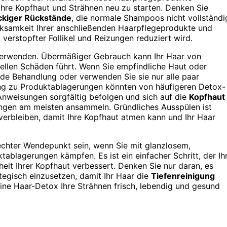
Ihre Kopfhaut und Strähnen neu zu starten. Denken Sie
ckiger Rückstände
, die normale Shampoos nicht vollständi
rksamkeit Ihrer anschließenden Haarpflegeprodukte und
 verstopfter Follikel und Reizungen reduziert wird.
 verwenden. Übermäßiger Gebrauch kann Ihr Haar von
iellen Schäden führt. Wenn Sie empfindliche Haut oder
de Behandlung oder verwenden Sie sie nur alle paar
ung zu Produktablagerungen könnten von häufigeren Detox-
Anweisungen sorgfältig befolgen und sich auf die
Kopfhaut
ngen am meisten ansammeln. Gründliches Ausspülen ist
verbleiben, damit Ihre Kopfhaut atmen kann und Ihr Haar
 echter Wendepunkt sein, wenn Sie mit glanzlosem,
lagerungen kämpfen. Es ist ein einfacher Schritt, der Ih
heit Ihrer Kopfhaut verbessert. Denken Sie nur daran, es
tegisch einzusetzen, damit Ihr Haar die
Tiefenreinigung
 eine Haar-Detox Ihre Strähnen frisch, lebendig und gesund