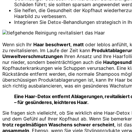
Schäden führt; sie sollten sparsam angewendet werd
Sie helfen, die Gesundheit der Kopfhaut wiederherzus
Haarbild zu verbessern.
Integrieren Sie Detox-Behandlungen strategisch in Ih
Wenn sich Ihr
Haar beschwert
,
matt
oder leblos anfühlt, 
zu revitalisieren. Im Laufe der Zeit kann
Produktablageru
Umweltverschmutzungen
Ihren Ansatz und Ihre Haarfoll
nur nieder, sondern beeinträchtigen auch die
Hautgesund
Kopfhauterkrankungen wie Schuppen verursachen. Eine klä
Rückstände entfernt werden, die normale Shampoos mögli
überschüssigen Produktablagerungen ist, kann Ihr Haar b
sich richtig ausbalancieren, was ein gesünderes Wachstum
Eine Haar-Detox entfernt Ablagerungen, revitalisiert 
– für gesünderes, leichteres Haar.
Sie fragen sich vielleicht, ob Sie wirklich eine Haar-Deto
und dem Gefühl auf Ihrer Kopfhaut ab. Wenn Sie bemerken
trotz regelmäßigen Waschens schwer erscheint
, ist da
ansammeln
. Ebenso, wenn Sie viele Stylingprodukte ver