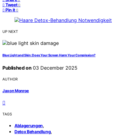
Tweet
0
Pin it
0
UP NEXT
Blue Light and Skin: Does Your Screen Harm Your Complexion?
Published on
03 December 2025
AUTHOR
Jaxon Monroe
TAGS
,
Ablagerungen
,
Detox Behandlung