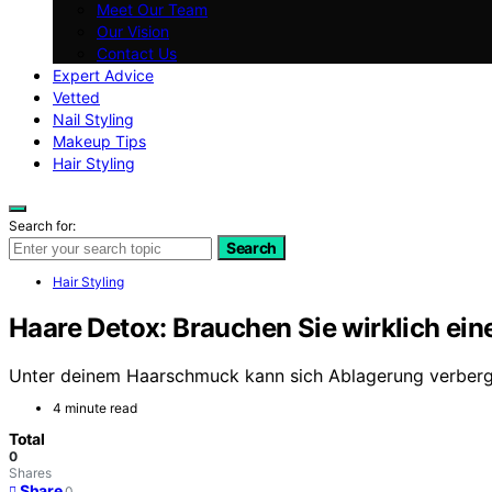
Meet Our Team
Our Vision
Contact Us
Expert Advice
Vetted
Nail Styling
Makeup Tips
Hair Styling
Search for:
Search
Hair Styling
Haare Detox: Brauchen Sie wirklich ei
Unter deinem Haarschmuck kann sich Ablagerung verbergen
4 minute read
Total
0
Shares
Share
0