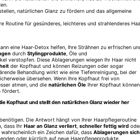
en.
tellen, natürlichen Glanz zu fördern und das allgemeine
re Routine für gesünderes, leichteres und strahlenderes Haa
kann eine Haar-Detox helfen, Ihre Strähnen zu erfrischen un
ngen
durch
Stylingprodukte
, Öle und
ikel verstopfen. Diese Ablagerungen wiegen Ihr Haar nicht
heit
der Kopfhaut und können Reizungen oder sogar
rende Behandlung wirkt wie eine Tiefenreinigung, bei der
cherweise übersehen. Wenn Ihre Kopfhaut frei von
esser atmen, und die
natürlichen Öle
Ihrer Kopfhaut können
 fördert.
die Kopfhaut und stellt den natürlichen Glanz wieder her
x benötigen. Die Antwort hängt von Ihrer Haarpflegeroutine
, dass Ihr
Haar an Glanz verliert
,
schneller fettig wird
ode
s wahrscheinlich ein Zeichen dafür, dass
Ablagerungen sich
wenden oder kürzlich auf neue Haarpflegeprodukte